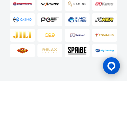
Lesen Permainan