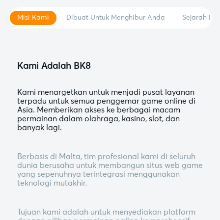
Misi Kami
Dibuat Untuk Menghibur Anda
Sejarah BK
Kami Adalah BK8
Kami menargetkan untuk menjadi pusat layanan
terpadu untuk semua penggemar game online di
Asia. Memberikan akses ke berbagai macam
permainan dalam olahraga, kasino, slot, dan
banyak lagi.
Berbasis di Malta, tim profesional kami di seluruh
dunia berusaha untuk membangun situs web game
yang sepenuhnya terintegrasi menggunakan
teknologi mutakhir.
Tujuan kami adalah untuk menyediakan platform