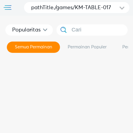
pathTitle./games/KM-TABLE-017
Popularitas
Semua Permainan
Permainan Populer
Perm