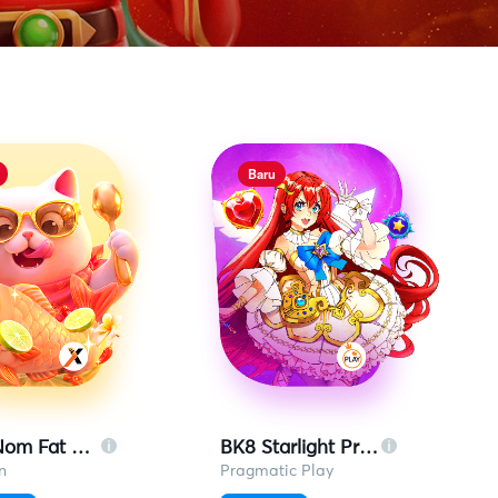
Baru
Nom Nom Fat Cat
BK8 Starlight Princess
n
Pragmatic Play