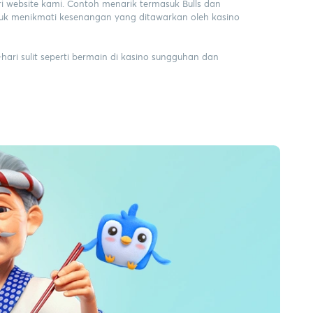
i website kami. Contoh menarik termasuk Bulls dan
tuk menikmati kesenangan yang ditawarkan oleh kasino
ri sulit seperti bermain di kasino sungguhan dan