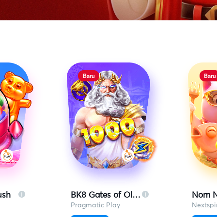
Baru
Baru
ush
BK8 Gates of Olympus 1000
Pragmatic Play
Nextspi