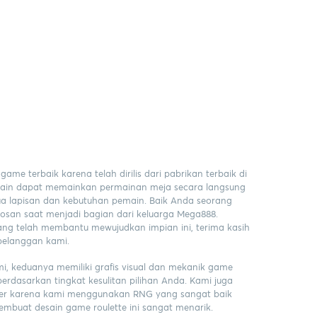
 terbaik karena telah dirilis dari pabrikan terbaik di
emain dapat memainkan permainan meja secara langsung
ua lapisan dan kebutuhan pemain. Baik Anda seorang
san saat menjadi bagian dari keluarga Mega888.
ng telah membantu mewujudkan impian ini, terima kasih
 pelanggan kami.
i, keduanya memiliki grafis visual dan mekanik game
rdasarkan tingkat kesulitan pilihan Anda. Kami juga
populer karena kami menggunakan RNG yang sangat baik
embuat desain game roulette ini sangat menarik.