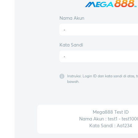
Nama Akun
Kata Sandi
Instruksi:
Login ID dan kata sandi di atas, t
bawah.
Mega888 Test ID
Nama Akun
: test1 - test10
Kata Sandi
: Aa1234