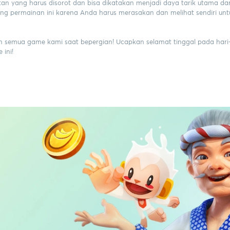
an yang harus disorot dan bisa dikatakan menjadi daya tarik utama dar
ang permainan ini karena Anda harus merasakan dan melihat sendiri un
 semua game kami saat bepergian! Ucapkan selamat tinggal pada hari-ha
ini!