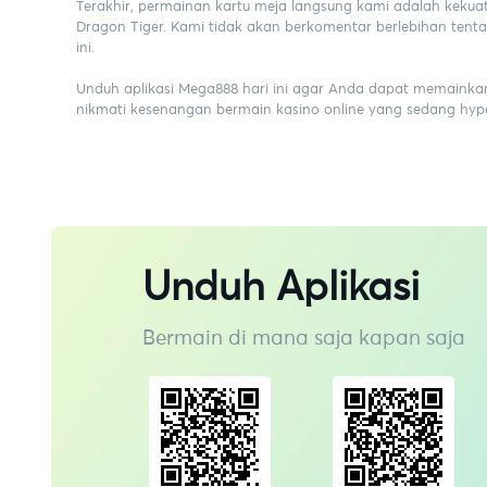
Terakhir, permainan kartu meja langsung kami adalah kekuat
Dragon Tiger. Kami tidak akan berkomentar berlebihan tent
ini.
Unduh aplikasi Mega888 hari ini agar Anda dapat memainkan
nikmati kesenangan bermain kasino online yang sedang hype 
Unduh Aplikasi
Bermain di mana saja kapan saja