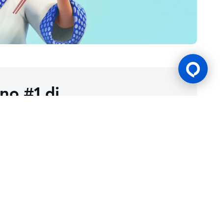
no #1 di
a
Gabung Sekarang
Teregulasi
Indonesia