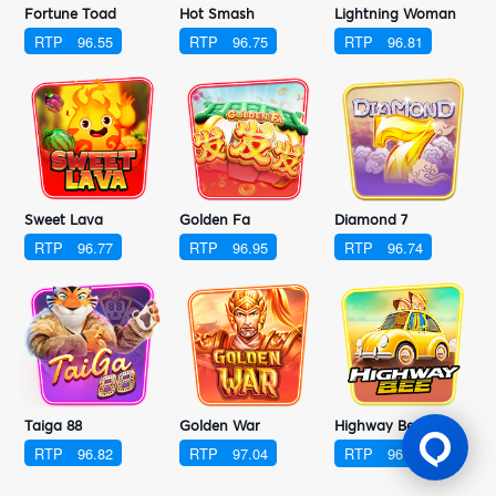
Fortune Toad
Hot Smash
Lightning Woman
RTP
96.55
RTP
96.75
RTP
96.81
Sweet Lava
Golden Fa
Diamond 7
RTP
96.77
RTP
96.95
RTP
96.74
Taiga 88
Golden War
Highway Bee
RTP
96.82
RTP
97.04
RTP
96.83