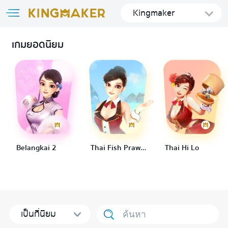
Kingmaker
เกมยอดนิยม
Belangkai 2
Thai Fish Prawn Crab
Thai Hi Lo
เป็นที่นิยม