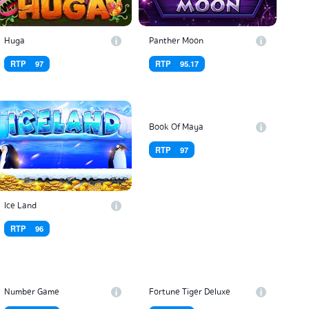
Huga
Panther Moon
RTP
97
RTP
95.17
Ice Land
Book Of Maya
RTP
96
RTP
97