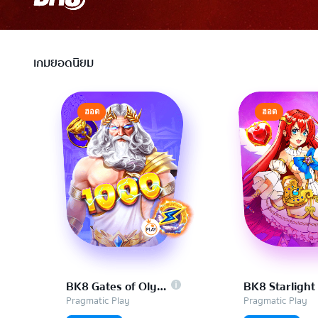
เกมยอดนิยม
ฮอต
ฮอต
BK8 Gates of Olympus 1000
Pragmatic Play
Pragmatic Play