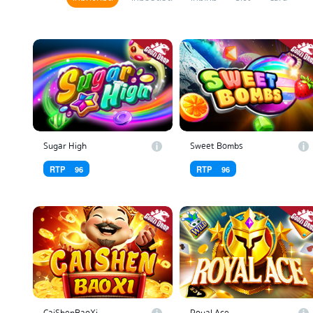
Sugar High
Sweet Bombs
RTP
96
RTP
96
CaiShenBaoXi
Royal Ace