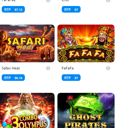
RTP
97.12
RTP
97
Safari Heat
FaFaFa
RTP
96.16
RTP
97