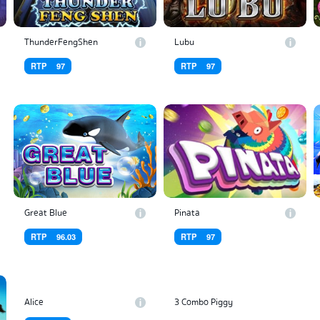
ThunderFengShen
Lubu
RTP
97
RTP
97
Great Blue
Pinata
RTP
96.03
RTP
97