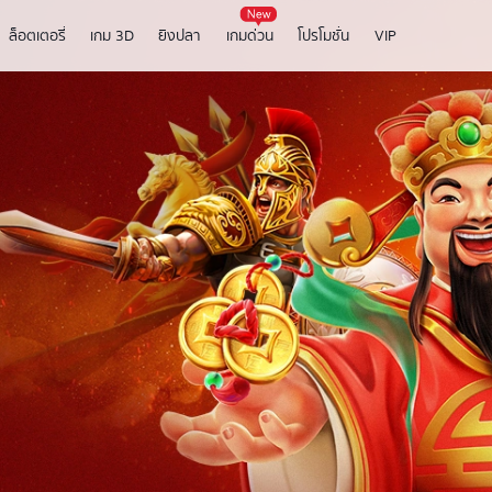
ล็อตเตอรี่
เกม 3D
ยิงปลา
เกมด่วน
โปรโมชั่น
VIP