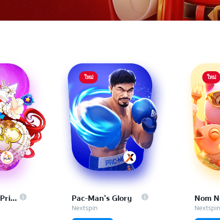
ใหม่
ใหม่
BK8 Starlight Princess
Pac-Man's Glory
Nom N
Nextspin
Nextspi