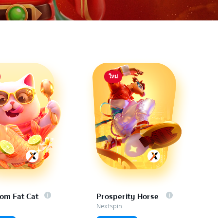
ใหม่
om Fat Cat
Prosperity Horse
n
Nextspin