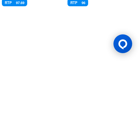
Number Game
Fortune Tiger Deluxe
RTP
97.69
RTP
96
Fortune Goddess
Sparta
RTP
97
RTP
98.16