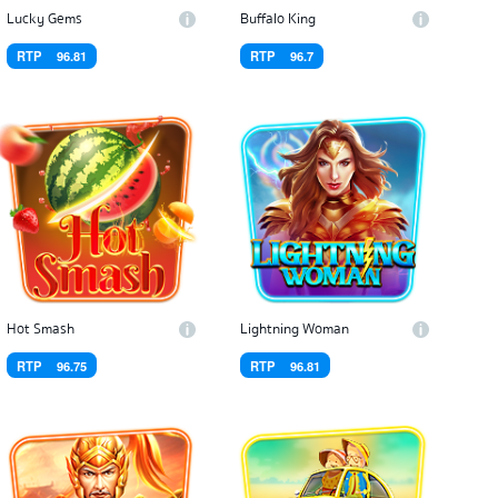
Lucky Gems
Buffalo King
RTP
96.81
RTP
96.7
Hot Smash
Lightning Woman
RTP
96.75
RTP
96.81