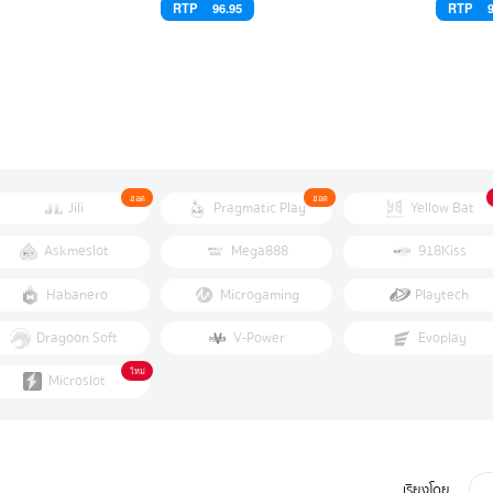
RTP
96.95
RTP
ฮอต
ฮอต
Jili
Pragmatic Play
Yellow Bat
Askmeslot
Mega888
918Kiss
Habanero
Microgaming
Playtech
Dragoon Soft
V-Power
Evoplay
ใหม่
Microslot
เรียงโดย