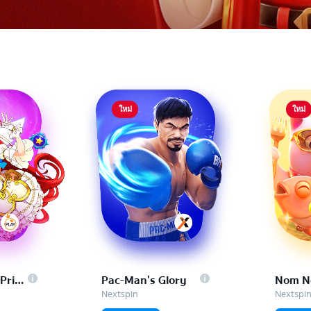
ใหม่
ใหม่
BK8 Starlight Princess
Pac-Man's Glory
Nom N
Nextspin
Nextspi