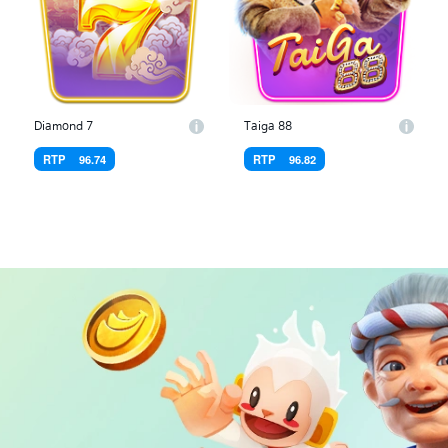
Diamond 7
Taiga 88
RTP
96.74
RTP
96.82