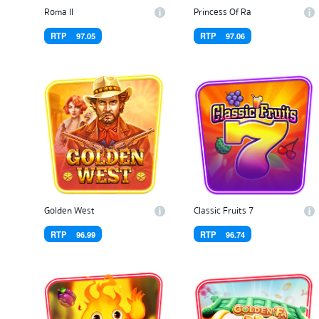
Roma II
Princess Of Ra
RTP
97.05
RTP
97.06
Golden West
Classic Fruits 7
RTP
96.99
RTP
96.74