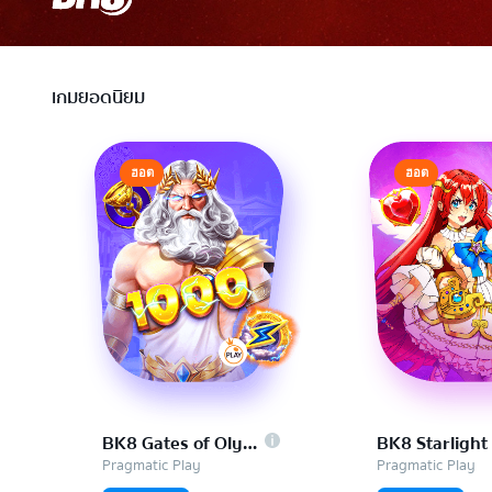
เกมยอดนิยม
ฮอต
ฮอต
BK8 Gates of Olympus 1000
Pragmatic Play
Pragmatic Play