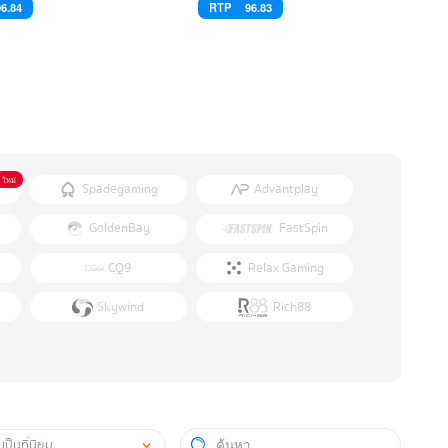
96.84
RTP
96.83
ใหม่
Spadegaming
Advantplay
GoldenBay
FastSpin
CQ9
Relax Gaming
Skywind
Rich88
เป็นที่นิยม