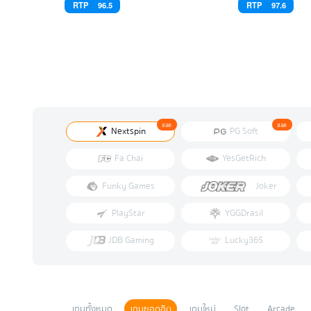
RTP
96.5
RTP
97.6
ฮอต
ฮอต
Nextspin
PG Soft
Fa Chai
YesGetRich
Funky Games
Joker
PlayStar
YGGDrasil
JDB Gaming
Lucky365
เกมทั้งหมด
เกมยอดฮิต
เกมใหม่
slot
arcade