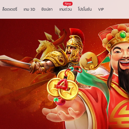
ล็อตเตอรี่
เกม 3D
ยิงปลา
เกมด่วน
โปรโมชั่น
VIP