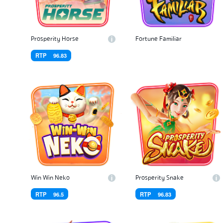
Prosperity Horse
Fortune Familiar
RTP
96.83
Win Win Neko
Prosperity Snake
RTP
96.5
RTP
96.83