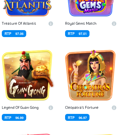
Treasure Of Atlantis
Royal Gems Match
RTP
97.06
RTP
97.01
Legend Of Guan Gong
Cleopatra's Fortune
RTP
96.99
RTP
96.97