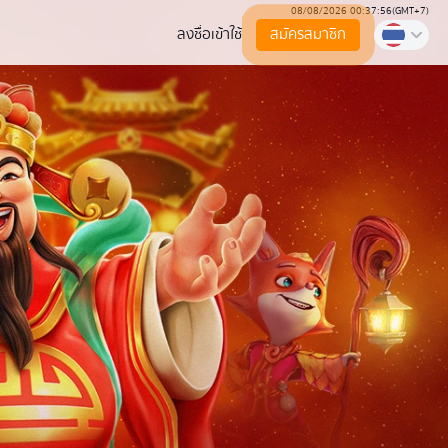
08/08/2026 00:37:57
(
GMT+7
)
ลงชื่อเข้าใช้
สมัครสมาชิก